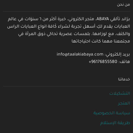
من نحن
برَاند تألقي ABAYA، متجر الكتروني، خبرة أكثر من ٦ سنوَات في عالم
العبايات يقدم لكِ أسهل تجربة لشراء كَافة انواع العبايات الراس
والكتف، مع لوزامها، بلمسات عصرية تحاكي ذوق المرأة في
مجتمعنا مهما كانت احتياجاتها
بريد إلكتروني: info@taalakiabaya.com
هاتف: 96176855580+
خدماتنا
التشكيلات
المتجر
سياسة الخصوصية
طريقة الإستلام