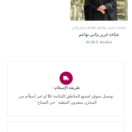
عبايات راس
,
نواعم
,
نوَاعم حرير يباني
عبَاءة حَرير يبَاني نوَاعم
85,00
$
95,00
$
طريقة الإستلام :
توصيل متوفِر لجميع المنَاطق اللبنَانية ٤$ او عبر استلَام من
المخزَن ميفدون النبطية ' حي الصبَاح '