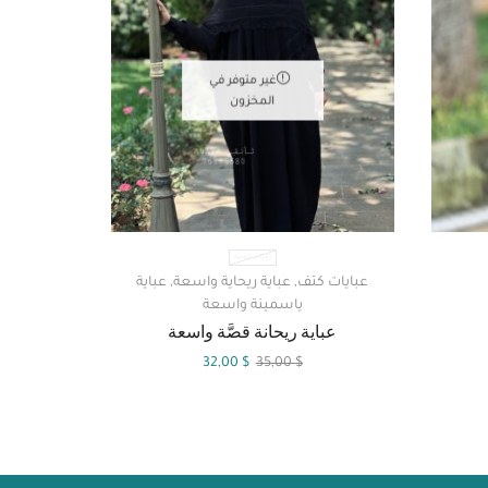
غير متوفر في
المخزون
كريب حميّد
عبايات كتف
,
عباية ريحاية واسعة
,
عباية
ياسمينة واسعة
عباية ريحانة قصَّة واسعة
32,00
$
35,00
$