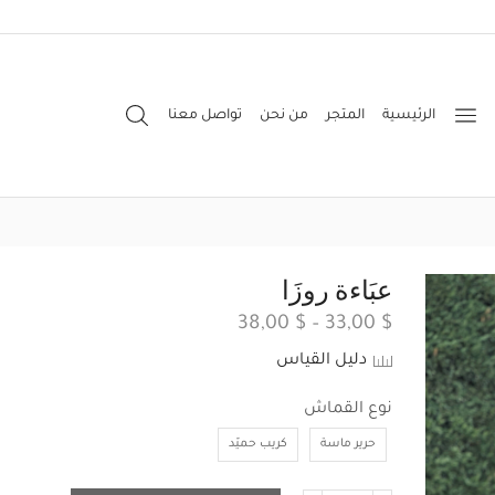
الرئيسية
المتجر
من نحن
تواصل معنا
عبَاءة روزَا
38,00
$
–
33,00
$
دليل القياس
نوع القماش
حرير ماسة
كريب حميّد