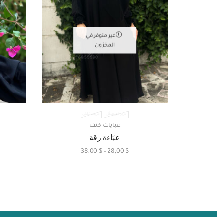
غير متوفر في
المخزون
حَرير كريستَال
كريب مَلكي
عبايات كتف
عبَاءة رِقة
38,00
$
–
28,00
$