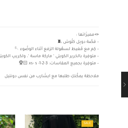
🪢مميزَاتها :
– قصَّة دوبِل كلُوش 🧵
– كِم مع مُغيط لسهُولة الرَفع آثناء الوضُوء 🪡
– متوفِرة بالحَرير الكويتي ‘ ماركة ماسة ‘، ولكريپ الكويتي مارك
– متوفِرة بجميع المقاسات: xs- s -1-2-3 🧕🏻
ملاحظة يمكُنكِ طلبها مع ايشَارب من نفس دونتيل
SALE