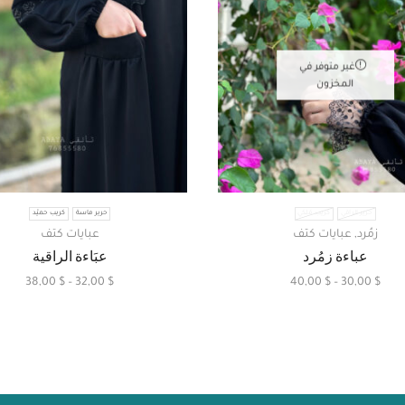
غير متوفر في
المخزون
حرير الراقي
كريب مَلكي
حرير ماسة
كريب حميّد
زمُرد
,
عبايات كتف
عبايات كتف
عباءة زمُرد
عبَاءة الراقية
38,00
$
–
32,00
$
40,00
$
–
30,00
$